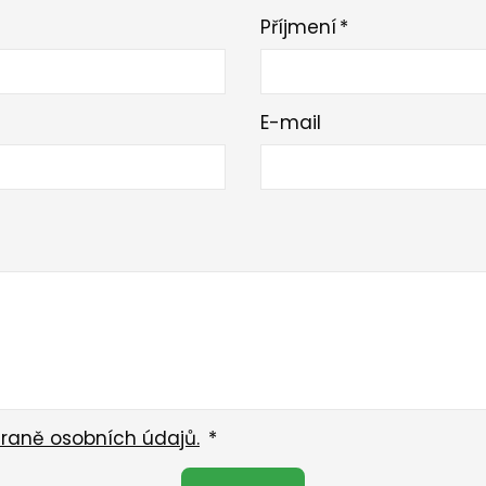
Příjmení
*
E-mail
raně osobních údajů.
*