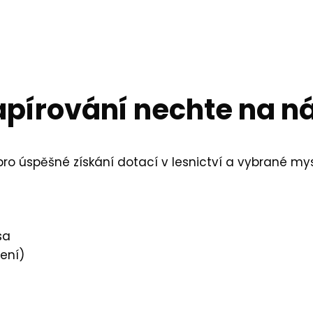
apírování nechte na ná
ro úspěšné získání dotací v lesnictví a vybrané mysl
sa
ení)