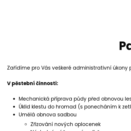
P
Zařídíme pro Vás veškeré administrativní úkony p
V pěstební činnosti:
Mechanická příprava půdy před obnovou le
Úklid klestu do hromad (s ponecháním k zetl
Umělá obnova sadbou
Zřizování nových oplocenek