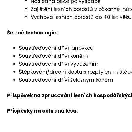
Následná péče po výsadbě
Zajištění lesních porostů v zákonné lhůt
Výchova lesních porostů do 40 let věku
Šetrné technologie:
Soustřeďování dříví lanovkou
Soustřeďování dříví koněm
Soustřeďování dříví vyvážením
Štěpkování/drcení klestu s rozptýlením štěp
Soustřeďování dříví železným koněm
Příspěvek na zpracování lesních hospodářskýc
Příspěvky na ochranu lesa.