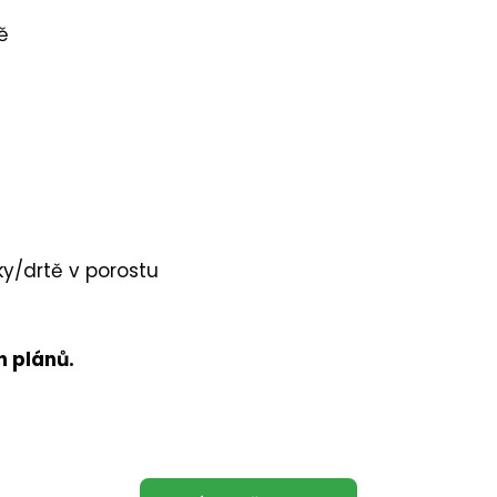
ě
ky/drtě v porostu
h plánů.