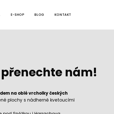
A
E-SHOP
BLOG
KONTAKT
ě přenechte nám!
ledem na oblé vrcholky českých
lené plochy s nádherně kvetoucími
e pod Sněžkou i Harrachova.