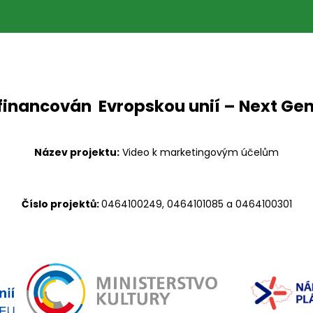
 financován Evropskou unií – Next Ge
Název projektu:
Video k marketingovým účelům
Číslo projektů:
0464100249, 0464101085 a 0464100301