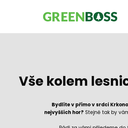
Vše kolem lesni
Bydlíte v přímo v srdci Krkon
nejvyšších hor?
Stejně tak by vám
Rádi za vámi přijedeme do 