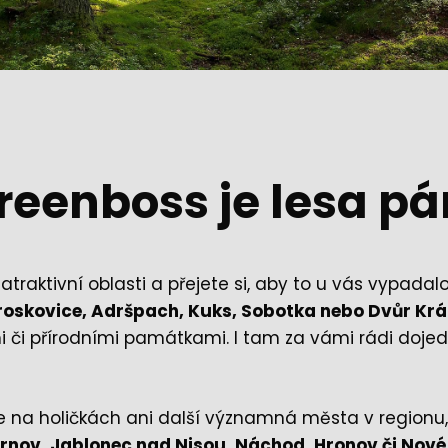
reenboss je lesa pá
y atraktivní oblasti a přejete si, aby to u vás vypad
 Troskovice, Adršpach, Kuks, Sobotka nebo Dvůr Kr
i či přírodními památkami. I tam za vámi rádi d
na holičkách ani další významná města v regionu, 
urnov, Jablonec nad Nisou, Náchod, Hronov či Nové