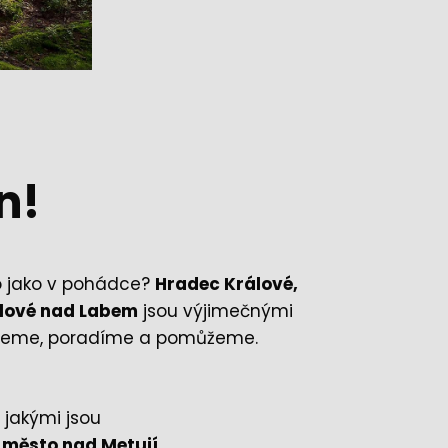
n!
alo jako v pohádce?
Hradec Králové,
álové nad Labem
jsou výjimečnými
ojedeme, poradíme a pomůžeme.
jakými jsou
 město nad Metují.