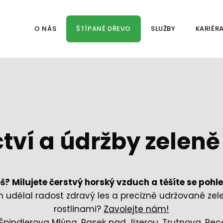
O NÁS
ŠTÍPANÉ DŘEVO
SLUŽBY
KARIÉR
ctví a údržby zelen
oš? Milujete čerstvý horský vzduch a těšíte se poh
 udělal radost zdravý les a precizně udržované ze
rostlinami?
Zavolejte nám!
Špindlerova Mlýna, Pasek nad Jizerou, Trutnova, Pec