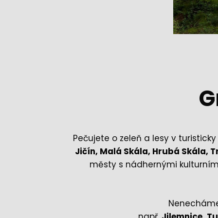
G
Pečujete o zeleň a lesy v turistick
Jičín, Malá Skála, Hrubá Skála,
městy s nádhernými kulturním
Nenecháme 
např.
Jilemnice, T